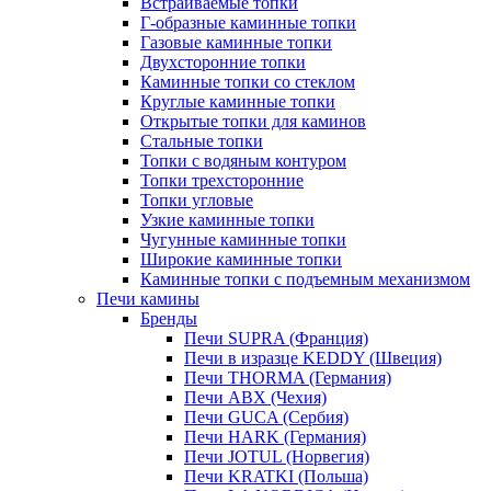
Встраиваемые топки
Г-образные каминные топки
Газовые каминные топки
Двухсторонние топки
Каминные топки со стеклом
Круглые каминные топки
Открытые топки для каминов
Стальные топки
Топки с водяным контуром
Топки трехсторонние
Топки угловые
Узкие каминные топки
Чугунные каминные топки
Широкие каминные топки
Каминные топки с подъемным механизмом
Печи камины
Бренды
Печи SUPRA (Франция)
Печи в изразце KEDDY (Швеция)
Печи THORMA (Германия)
Печи ABX (Чехия)
Печи GUCA (Сербия)
Печи HARK (Германия)
Печи JOTUL (Норвегия)
Печи KRATKI (Польша)