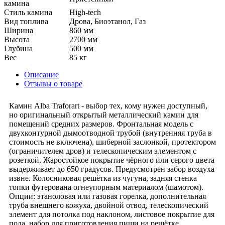
камина
Стиль камина
High-tech
Вид топлива
Дрова, Биоэтанол, Газ
Ширина
860 мм
Высота
2700 мм
Глубина
500 мм
Вес
85 кг
Описание
Отзывы о товаре
Камин Alba Traforart - выбор тех, кому нужен доступный,
но оригинальный открытый металлический камин для
помещений средних размеров. Фронтальная модель с
двухконтурной дымоотводной трубой (внутренняя труба в
стоимость не включена), шиберной заслонкой, протектором
(ограничителем дров) и телескопическим элементом с
розеткой. Жаростойкое покрытие чёрного или серого цвета
выдерживает до 650 градусов. Предусмотрен забор воздуха
извне. Колосниковая решётка из чугуна, задняя стенка
топки футерована огнеупорным материалом (шамотом).
Опции: этаноловая или газовая горелка, дополнительная
труба внешнего кожуха, двойной отвод, телескопический
элемент для потолка под наклоном, листовое покрытие для
пола, набор для приготовления пищи на решётке.