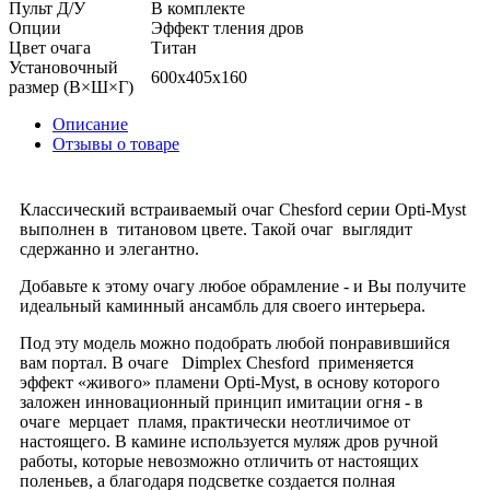
Пульт Д/У
В комплекте
Опции
Эффект тления дров
Цвет очага
Титан
Установочный
600х405х160
размер (В×Ш×Г)
Описание
Отзывы о товаре
Классический встраиваемый очаг Chesford серии Opti-Myst
выполнен в титановом цвете. Такой очаг выглядит
сдержанно и элегантно.
Добавьте к этому очагу любое обрамление - и Вы получите
идеальный каминный ансамбль для своего интерьера.
Под эту модель можно подобрать любой понравившийся
вам портал. В очаге Dimplex Chesford применяется
эффект «живого» пламени Opti-Myst, в основу которого
заложен инновационный принцип имитации огня - в
очаге мерцает пламя, практически неотличимое от
настоящего. В камине используется муляж дров ручной
работы, которые невозможно отличить от настоящих
поленьев, а благодаря подсветке создается полная