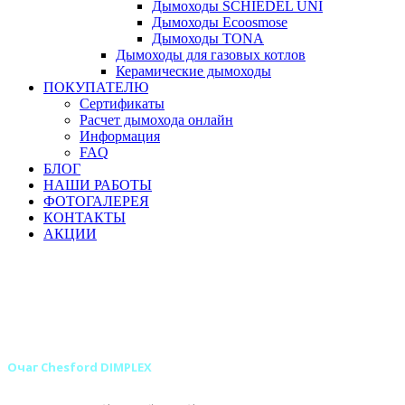
Дымоходы SCHIEDEL UNI
Дымоходы Ecoosmose
Дымоходы TONA
Дымоходы для газовых котлов
Керамические дымоходы
ПОКУПАТЕЛЮ
Сертификаты
Расчет дымохода онлайн
Информация
FAQ
БЛОГ
НАШИ РАБОТЫ
ФОТОГАЛЕРЕЯ
КОНТАКТЫ
АКЦИИ
Главная
Камины
Электрокамины
Очаги для электрокаминов
Классические очаги для электрокаминов
Классические очаги DIMPLEX для электрокаминов
Очаг Chesford DIMPLEX