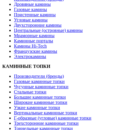
Дровяные камины
Газовые камины
Пристенные камины
Угловые камины
Двухсторонние камины
Центральные (островные) камины
Мраморные камины
Каминные порталы
Камины Hi-Tech
Французские камины
Электрокамины
КАМИННЫЕ ТОПКИ
Производители (бренды)
Газовые каминные топки
Чугунные каминные топки
Стальные топки
Большие каминные топки
Широкие каминные топки
Узкие каминные топки
Вертикальные каминные топки
Г-образные (угловые) каминные топки
Трехсторонние каминные топки
Тоннельные каминные топки