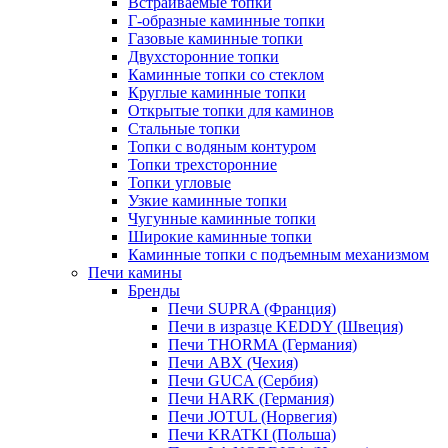
Встраиваемые топки
Г-образные каминные топки
Газовые каминные топки
Двухсторонние топки
Каминные топки со стеклом
Круглые каминные топки
Открытые топки для каминов
Стальные топки
Топки с водяным контуром
Топки трехсторонние
Топки угловые
Узкие каминные топки
Чугунные каминные топки
Широкие каминные топки
Каминные топки с подъемным механизмом
Печи камины
Бренды
Печи SUPRA (Франция)
Печи в изразце KEDDY (Швеция)
Печи THORMA (Германия)
Печи ABX (Чехия)
Печи GUCA (Сербия)
Печи HARK (Германия)
Печи JOTUL (Норвегия)
Печи KRATKI (Польша)