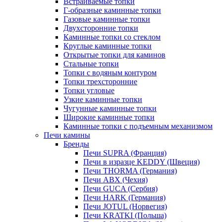
Встраиваемые топки
Г-образные каминные топки
Газовые каминные топки
Двухсторонние топки
Каминные топки со стеклом
Круглые каминные топки
Открытые топки для каминов
Стальные топки
Топки с водяным контуром
Топки трехсторонние
Топки угловые
Узкие каминные топки
Чугунные каминные топки
Широкие каминные топки
Каминные топки с подъемным механизмом
Печи камины
Бренды
Печи SUPRA (Франция)
Печи в изразце KEDDY (Швеция)
Печи THORMA (Германия)
Печи ABX (Чехия)
Печи GUCA (Сербия)
Печи HARK (Германия)
Печи JOTUL (Норвегия)
Печи KRATKI (Польша)