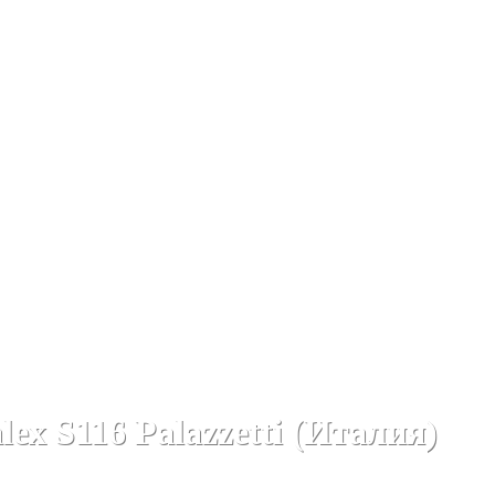
AZZETTI (Италия)
Открытые каминные топки PALAZZETTI (Ит
x S116 Palazzetti (Италия)