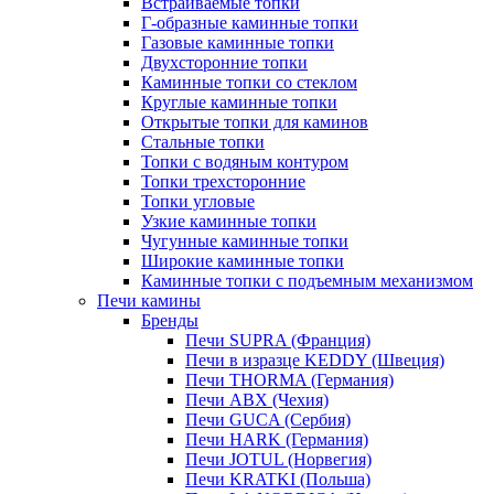
Встраиваемые топки
Г-образные каминные топки
Газовые каминные топки
Двухсторонние топки
Каминные топки со стеклом
Круглые каминные топки
Открытые топки для каминов
Стальные топки
Топки с водяным контуром
Топки трехсторонние
Топки угловые
Узкие каминные топки
Чугунные каминные топки
Широкие каминные топки
Каминные топки с подъемным механизмом
Печи камины
Бренды
Печи SUPRA (Франция)
Печи в изразце KEDDY (Швеция)
Печи THORMA (Германия)
Печи ABX (Чехия)
Печи GUCA (Сербия)
Печи HARK (Германия)
Печи JOTUL (Норвегия)
Печи KRATKI (Польша)