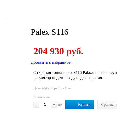
Palex S116
204 930 руб.
Добавить в избранное ←
Открытая топка Palex S116 Palazzetti из огнеу
регулятор подачи воздуха для горения.
Цена 204 930 руб. за 1 шт
Количество
-
+
шт
Купить
Сравнен