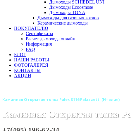
Дымоходы SCHIEDEL UNI
Дымоходы Ecoosmose
Дымоходы TONA
Дымоходы для газовых котлов
Керамические дымоходы
ПОКУПАТЕЛЮ
Сертификаты
Расчет дымохода онлайн
Информация
FAQ
БЛОГ
НАШИ РАБОТЫ
ФОТОГАЛЕРЕЯ
КОНТАКТЫ
АКЦИИ
Главная
Каминные топки
Бренды
Каминные топки PAL
Каминная Открытая топка Palex S116 Palazzetti (Италия)
Каминная Открытая топка Pale
+7(495) 196-62-34