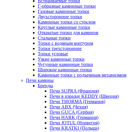
Встраиваемые топки
Г-образные каминные топки
Газовые каминные топки
Двухсторонние топки
Каминные топки со стеклом
Круглые каминные топки
Открытые топки для каминов
Стальные топки
Топки с водяным контуром
Топки трехсторонние
Топки угловые
Узкие каминные топки
Чугунные каминные топки
Широкие каминные топки
Каминные топки с подъемным механизмом
Печи камины
Бренды
Печи SUPRA (Франция)
Печи в изразце KEDDY (Швеция)
Печи THORMA (Германия)
Печи ABX (Чехия)
Печи GUCA (Сербия)
Печи HARK (Германия)
Печи JOTUL (Норвегия)
Печи KRATKI (Польша)