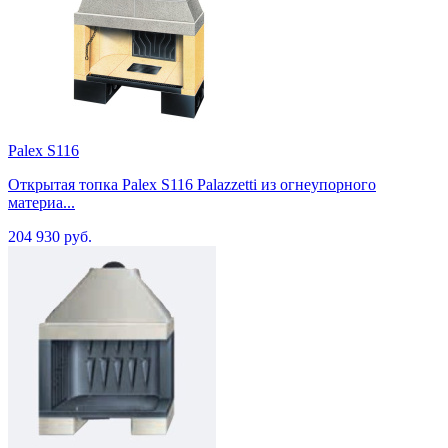
Palex S116
Открытая топка Palex S116 Palazzetti из огнеупорного
материа...
204 930 руб.