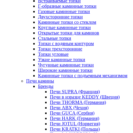
Встраиваемые топки
Г-образные каминные топки
Газовые каминные топки
Двухсторонние топки
Каминные топки со стеклом
Круглые каминные топки
Открытые топки для каминов
Стальные топки
Топки с водяным контуром
Топки трехсторонние
Топки угловые
Узкие каминные топки
Чугунные каминные топки
Широкие каминные топки
Каминные топки с подъемным механизмом
Печи камины
Бренды
Печи SUPRA (Франция)
Печи в изразце KEDDY (Швеция)
Печи THORMA (Германия)
Печи ABX (Чехия)
Печи GUCA (Сербия)
Печи HARK (Германия)
Печи JOTUL (Норвегия)
Печи KRATKI (Польша)