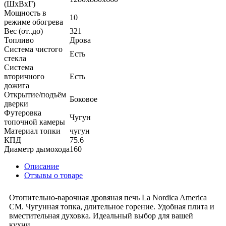
(ШхВхГ)
Мощность в
10
режиме обогрева
Вес (от..до)
321
Топливо
Дрова
Система чистого
Есть
стекла
Система
вторичного
Есть
дожига
Открытие/подъём
Боковое
дверки
Футеровка
Чугун
топочной камеры
Материал топки
чугун
КПД
75.6
Диаметр дымохода
160
Описание
Отзывы о товаре
Отопительно-варочная дровяная печь La Nordica America
CM. Чугунная топка, длительное горение. Удобная плита и
вместительная духовка. Идеальный выбор для вашей
кухни.