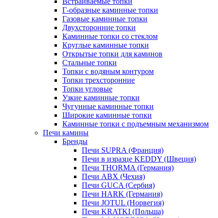
Встраиваемые топки
Г-образные каминные топки
Газовые каминные топки
Двухсторонние топки
Каминные топки со стеклом
Круглые каминные топки
Открытые топки для каминов
Стальные топки
Топки с водяным контуром
Топки трехсторонние
Топки угловые
Узкие каминные топки
Чугунные каминные топки
Широкие каминные топки
Каминные топки с подъемным механизмом
Печи камины
Бренды
Печи SUPRA (Франция)
Печи в изразце KEDDY (Швеция)
Печи THORMA (Германия)
Печи ABX (Чехия)
Печи GUCA (Сербия)
Печи HARK (Германия)
Печи JOTUL (Норвегия)
Печи KRATKI (Польша)