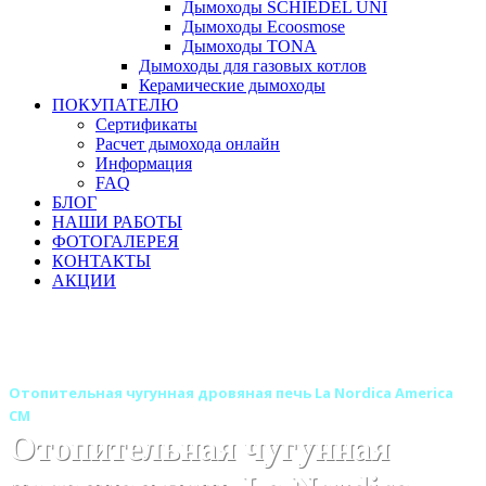
Дымоходы SCHIEDEL UNI
Дымоходы Ecoosmose
Дымоходы TONA
Дымоходы для газовых котлов
Керамические дымоходы
ПОКУПАТЕЛЮ
Сертификаты
Расчет дымохода онлайн
Информация
FAQ
БЛОГ
НАШИ РАБОТЫ
ФОТОГАЛЕРЕЯ
КОНТАКТЫ
АКЦИИ
Главная
Печи камины
Бренды
Отопительные и отопительно-варочные печи La Nordica
(Италия)
Отопительная чугунная дровяная печь La Nordica America
CM
Отопительная чугунная