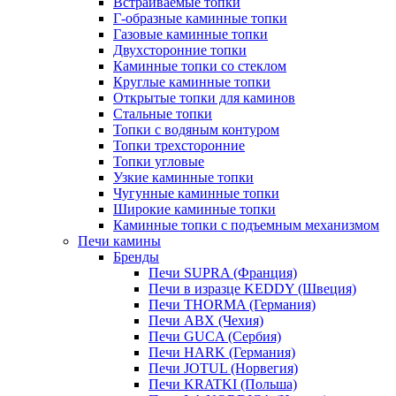
Встраиваемые топки
Г-образные каминные топки
Газовые каминные топки
Двухсторонние топки
Каминные топки со стеклом
Круглые каминные топки
Открытые топки для каминов
Стальные топки
Топки с водяным контуром
Топки трехсторонние
Топки угловые
Узкие каминные топки
Чугунные каминные топки
Широкие каминные топки
Каминные топки с подъемным механизмом
Печи камины
Бренды
Печи SUPRA (Франция)
Печи в изразце KEDDY (Швеция)
Печи THORMA (Германия)
Печи ABX (Чехия)
Печи GUCA (Сербия)
Печи HARK (Германия)
Печи JOTUL (Норвегия)
Печи KRATKI (Польша)