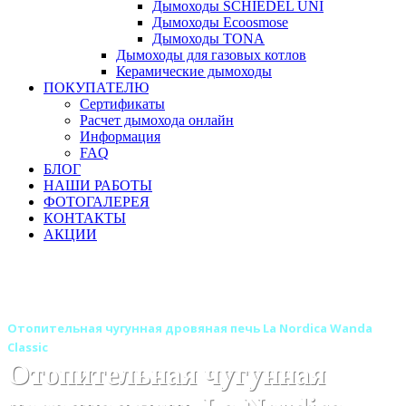
Дымоходы SCHIEDEL UNI
Дымоходы Ecoosmose
Дымоходы TONA
Дымоходы для газовых котлов
Керамические дымоходы
ПОКУПАТЕЛЮ
Сертификаты
Расчет дымохода онлайн
Информация
FAQ
БЛОГ
НАШИ РАБОТЫ
ФОТОГАЛЕРЕЯ
КОНТАКТЫ
АКЦИИ
Главная
Печи камины
Бренды
Отопительные и отопительно-варочные печи La Nordica
(Италия)
Отопительная чугунная дровяная печь La Nordica Wanda
Classic
Отопительная чугунная