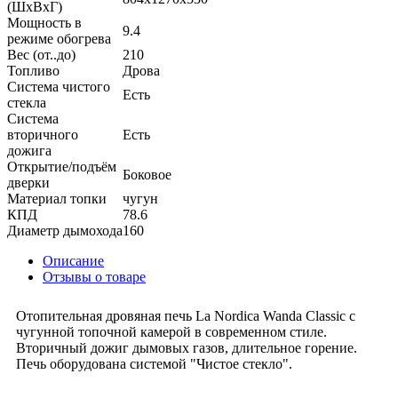
(ШхВхГ)
Мощность в
9.4
режиме обогрева
Вес (от..до)
210
Топливо
Дрова
Система чистого
Есть
стекла
Система
вторичного
Есть
дожига
Открытие/подъём
Боковое
дверки
Материал топки
чугун
КПД
78.6
Диаметр дымохода
160
Описание
Отзывы о товаре
Отопительная дровяная печь La Nordica Wanda Classic с
чугунной топочной камерой в современном стиле.
Вторичный дожиг дымовых газов, длительное горение.
Печь оборудована системой "Чистое стекло".