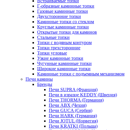
Встраиваемые топки
Г-образные каминные топки
Газовые каминные топки
Двухсторонние топки
Каминные топки со стеклом
Круглые каминные топки
Открытые топки для каминов
Стальные топки
Топки с водяным контуром
Топки трехсторонние
Топки угловые
Узкие каминные топки
Чугунные каминные топки
Широкие каминные топки
Каминные топки с подъемным механизмом
Печи камины
Бренды
Печи SUPRA (Франция)
Печи в изразце KEDDY (Швеция)
Печи THORMA (Германия)
Печи ABX (Чехия)
Печи GUCA (Сербия)
Печи HARK (Германия)
Печи JOTUL (Норвегия)
Печи KRATKI (Польша)