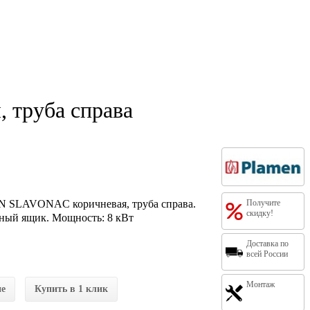
 труба справа
N SLAVONAC коричневая, труба справа.
Получите
скидку!
нный ящик. Мощность: 8 кВт
Доставка по
всей России
Монтаж
ие
Купить в 1 клик