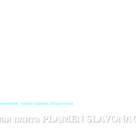
 печи и варочные плиты PLAMEN (Хорватия)
чневая, труба справа (Хорватия)
ная плита PLAMEN SLAVONAC 