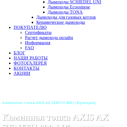
Дымоходы SCHIEDEL UNI
Дымоходы Ecoosmose
Дымоходы TONA
Дымоходы для газовых котлов
Керамические дымоходы
ПОКУПАТЕЛЮ
Сертификаты
Расчет дымохода онлайн
Информация
FAQ
БЛОГ
НАШИ РАБОТЫ
ФОТОГАЛЕРЕЯ
КОНТАКТЫ
АКЦИИ
Главная
Каминные топки
Бренды
Каминные топки AXIS (Аксис) Франция
Каминная топка AXIS AX ZENITH 800 I (Франция)
Каминная топка AXIS AX