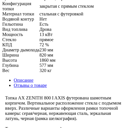
Конфигурация
закрытая с прямым стеклом
топки
Материал топки
стальная с футеровкой
Водяной контур
Нет
Гильотина
Есть
Вид топлива
Дрова
Мощность
13 кВт
Стекло
прямое
КПД
72 %
Диаметр дымохода
230 мм
Ширина
820 мм
Высота
1860 мм
Глубина
577 мм
Вес
320 кг
Описание
Отзывы о товаре
Топка AX ZENITH 800 I AXIS футерована шамотным
кирпичом. Вертикальное расположение стекла с подъемом
вверх. Различные варианты оформления рамки топочной
камеры: серая/черная, нержавеющая сталь, зеркальная
латунь, черная (рамка шелкография).