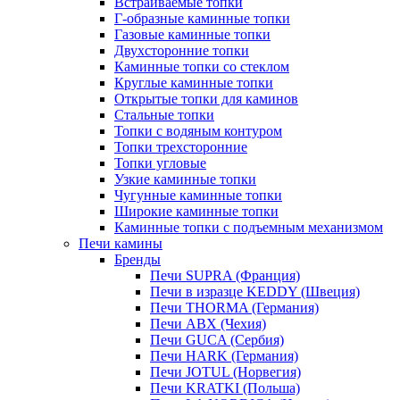
Встраиваемые топки
Г-образные каминные топки
Газовые каминные топки
Двухсторонние топки
Каминные топки со стеклом
Круглые каминные топки
Открытые топки для каминов
Стальные топки
Топки с водяным контуром
Топки трехсторонние
Топки угловые
Узкие каминные топки
Чугунные каминные топки
Широкие каминные топки
Каминные топки с подъемным механизмом
Печи камины
Бренды
Печи SUPRA (Франция)
Печи в изразце KEDDY (Швеция)
Печи THORMA (Германия)
Печи ABX (Чехия)
Печи GUCA (Сербия)
Печи HARK (Германия)
Печи JOTUL (Норвегия)
Печи KRATKI (Польша)