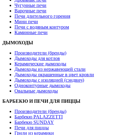
Чугунные печи
Варочные печи
Печи длительного горения
Мини печи
Печи с водяным контуром
Каминные печи
ДЫМОХОДЫ
Производители (бренды)
Дымоходы для котлов
Керамические дымоходы
Дымоходы из нержавеющей стали
Дымоходы окрашенные в цвет кровли
Дымоходы с изоляцией (сэндвич)
Одноконтурные дымоходы
Овальные дымоходы
БАРБЕКЮ И ПЕЧИ ДЛЯ ПИЦЦЫ
Производители (бренды)
Барбекю PALAZZETTI
Барбекю SUNDAY
Печи для пиццы
Грили из керамики