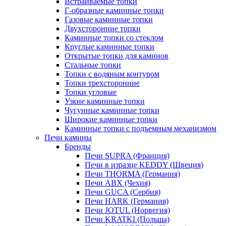
Встраиваемые топки
Г-образные каминные топки
Газовые каминные топки
Двухсторонние топки
Каминные топки со стеклом
Круглые каминные топки
Открытые топки для каминов
Стальные топки
Топки с водяным контуром
Топки трехсторонние
Топки угловые
Узкие каминные топки
Чугунные каминные топки
Широкие каминные топки
Каминные топки с подъемным механизмом
Печи камины
Бренды
Печи SUPRA (Франция)
Печи в изразце KEDDY (Швеция)
Печи THORMA (Германия)
Печи ABX (Чехия)
Печи GUCA (Сербия)
Печи HARK (Германия)
Печи JOTUL (Норвегия)
Печи KRATKI (Польша)