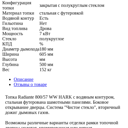
Конфигурация
закрытая с полукруглым стеклом
топки
Материал топки
стальная с футеровкой
Водяной контур
Есть
Гильотина
Нет
Вид топлива
Дрова
Мощность
7 кВт
Стекло
полукруглое
КПД
%
Диаметр дымохода
180 мм
Ширина
605 мм
Высота
мм
Глубина
500 мм
Вес
152 кг
Описание
Отзывы о товаре
Топка Radiante 800/57 WW HARK с водяным контуром,
стальная футерована шамотными панелями. Боковое
открывание дверцы. Система "Чистое стекло", вторичный
дожиг дымовых газов.
Возможны различные варианты отделки рамки топочной
дверцы :золотая, хромированная или черная.