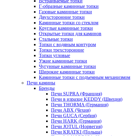
Встраиваемые топки
Г-образные каминные топки
Газовые каминные топки
Двухсторонние топки
Каминные топки со стеклом
Круглые каминные топки
Открытые топки для каминов
Стальные топки
Топки с водяным контуром
Топки трехсторонние
Топки угловые
Узкие каминные топки
Чугунные каминные топки
Широкие каминные топки
Каминные топки с подъемным механизмом
Печи камины
Бренды
Печи SUPRA (Франция)
Печи в изразце KEDDY (Швеция)
Печи THORMA (Германия)
Печи ABX (Чехия)
Печи GUCA (Сербия)
Печи HARK (Германия)
Печи JOTUL (Норвегия)
Печи KRATKI (Польша)