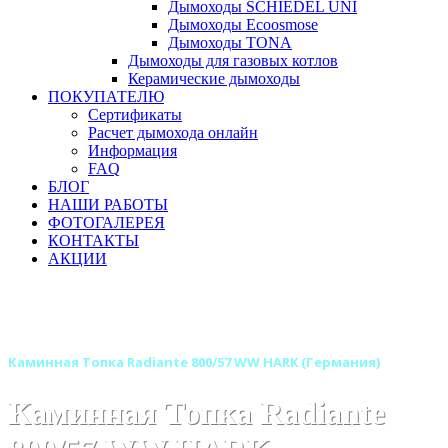
Дымоходы SCHIEDEL UNI
Дымоходы Ecoosmose
Дымоходы TONA
Дымоходы для газовых котлов
Керамические дымоходы
ПОКУПАТЕЛЮ
Сертификаты
Расчет дымохода онлайн
Информация
FAQ
БЛОГ
НАШИ РАБОТЫ
ФОТОГАЛЕРЕЯ
КОНТАКТЫ
АКЦИИ
Главная
Каминные топки
Бренды
Каминные топки HARK (Харк) Германия
Каминная Топка Radiante 800/57 WW HARK (Германия)
Каминная Топка Radiante