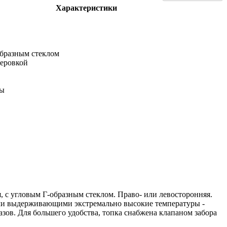
Характеристики
образным стеклом
теровкой
ты
, с угловым Г-образным стеклом. Право- или левосторонняя.
ями выдерживающими экстремально высокие температуры -
зов. Для большего удобства, топка снабжена клапаном забора