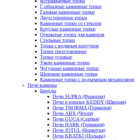
Встраиваемые топки
Г-образные каминные топки
Газовые каминные топки
Двухсторонние топки
Каминные топки со стеклом
Круглые каминные топки
Открытые топки для каминов
Стальные топки
Топки с водяным контуром
Топки трехсторонние
Топки угловые
Узкие каминные топки
Чугунные каминные топки
Широкие каминные топки
Каминные топки с подъемным механизмом
Печи камины
Бренды
Печи SUPRA (Франция)
Печи в изразце KEDDY (Швеция)
Печи THORMA (Германия)
Печи ABX (Чехия)
Печи GUCA (Сербия)
Печи HARK (Германия)
Печи JOTUL (Норвегия)
Печи KRATKI (Польша)