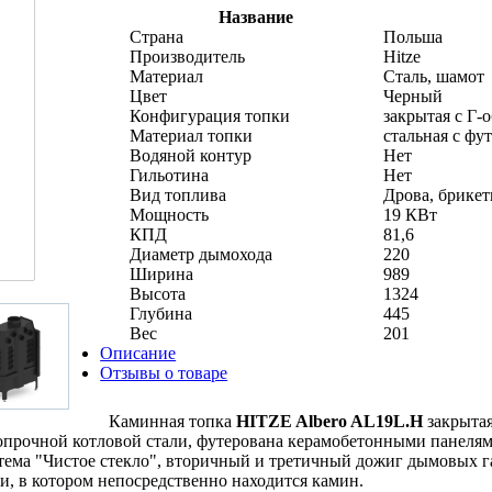
Название
Страна
Польша
Производитель
Hitze
Материал
Сталь, шамот
Цвет
Черный
Конфигурация топки
закрытая с Г-
Материал топки
стальная с фу
Водяной контур
Нет
Гильотина
Нет
Вид топлива
Дрова, брике
Мощность
19 КВт
КПД
81,6
Диаметр дымохода
220
Ширина
989
Высота
1324
Глубина
445
Вес
201
Описание
Отзывы о товаре
Каминная топка
HITZE Albero AL19L.H
закрытая
копрочной котловой стали, футерована керамобетонными панел
ема "Чистое стекло", вторичный и третичный дожиг дымовых га
и, в котором непосредственно находится камин.