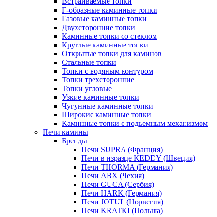
Встраиваемые топки
Г-образные каминные топки
Газовые каминные топки
Двухсторонние топки
Каминные топки со стеклом
Круглые каминные топки
Открытые топки для каминов
Стальные топки
Топки с водяным контуром
Топки трехсторонние
Топки угловые
Узкие каминные топки
Чугунные каминные топки
Широкие каминные топки
Каминные топки с подъемным механизмом
Печи камины
Бренды
Печи SUPRA (Франция)
Печи в изразце KEDDY (Швеция)
Печи THORMA (Германия)
Печи ABX (Чехия)
Печи GUCA (Сербия)
Печи HARK (Германия)
Печи JOTUL (Норвегия)
Печи KRATKI (Польша)