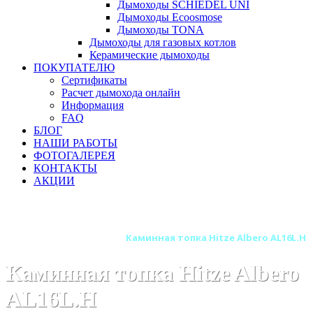
Дымоходы SCHIEDEL UNI
Дымоходы Ecoosmose
Дымоходы TONA
Дымоходы для газовых котлов
Керамические дымоходы
ПОКУПАТЕЛЮ
Сертификаты
Расчет дымохода онлайн
Информация
FAQ
БЛОГ
НАШИ РАБОТЫ
ФОТОГАЛЕРЕЯ
КОНТАКТЫ
АКЦИИ
Главная
Каминные топки
Бренды
Топки HITZE (Польша)
Каминная топка Hitze Albero AL16L.H
Каминная топка Hitze Albero
AL16L.H