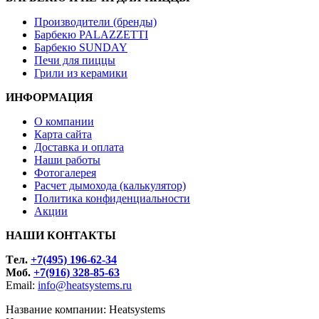
Производители (бренды)
Барбекю PALAZZETTI
Барбекю SUNDAY
Печи для пиццы
Грили из керамики
ИНФОРМАЦИЯ
О компании
Карта сайта
Доставка и оплата
Наши работы
Фотогалерея
Расчет дымохода (калькулятор)
Политика конфиденциальности
Акции
НАШИ КОНТАКТЫ
Tел.
+7(495) 196-62-34
Моб.
+7(916) 328-85-63
Email:
info@heatsystems.ru
Название компании: Heatsystems