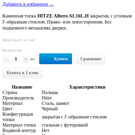
Добавить в избранное ←
Каминная топка
HITZE Albero AL16L.H
закрытая, с угловым
Г-образным стеклом. Право- или левосторонняя. Без
подъемного механизма дверки.
Цена 0 руб. за 1 шт
Количество
-
+
шт
Купить
Сравнение
Купить в 1 клик
Название
Характеристики
Страна
Польша
Производитель
Hitze
Материал
Сталь, шамот
Цвет
Черный
Конфигурация
закрытая с Г-образным стеклом
топки
Материал топки
стальная с футеровкой
Водяной контур
Нет