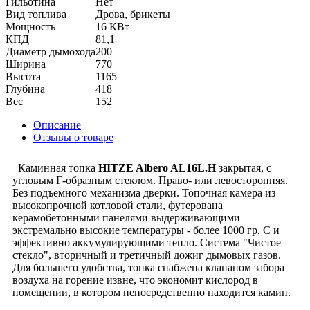
Гильотина
Нет
Вид топлива
Дрова, брикеты
Мощность
16 КВт
КПД
81,1
Диаметр дымохода
200
Ширина
770
Высота
1165
Глубина
418
Вес
152
Описание
Отзывы о товаре
Каминная топка
HITZE Albero AL16L.H
закрытая, с
угловым Г-образным стеклом. Право- или левосторонняя.
Без подъемного механизма дверки. Топочная камера из
высокопрочной котловой стали, футерована
керамобетонными панелями выдерживающими
экстремально высокие температуры - более 1000 гр. С и
эффективно аккумулирующими тепло. Система "Чистое
стекло", вторичный и третичный дожиг дымовых газов.
Для большего удобства, топка снабжена клапаном забора
воздуха на горение извне, что экономит кислород в
помещении, в котором непосредственно находится камин.