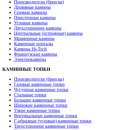
Производители (бренды)
Дровяные камины
Газовые камины
Пристенные камины
Угловые камины
Двухсторонние камины
Центральные (островные) камины
Мраморные камины
Каминные порталы
Камины Hi-Tech
Французские камины
Электрокамины
КАМИННЫЕ ТОПКИ
Производители (бренды)
Газовые каминные топки
Чугунные каминные топки
Стальные топки
Большие каминные топки
Широкие каминные топки
Узкие каминные топки
Вертикальные каминные топки
Г-образные (угловые) каминные топки
Трехсторонние каминные топки