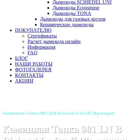
Дымоходы SCHIEDEL UNI
Дымоходы Ecoosmose
Дымоходы TONA
Дымоходы для газовых котлов
Керамические дымоходы
ПОКУПАТЕЛЮ
Сертификаты
Расчет дымохода онлайн
Информация
FAQ
БЛОГ
НАШИ РАБОТЫ
ФОТОГАЛЕРЕЯ
КОНТАКТЫ
АКЦИИ
Главная
Каминные топки
Бренды
Каминные топки RICHARD LE DROFF (Франция)
Каминная Топка 981 LN B Richard Le Droff (Франция)
Каминная Топка 981 LN B