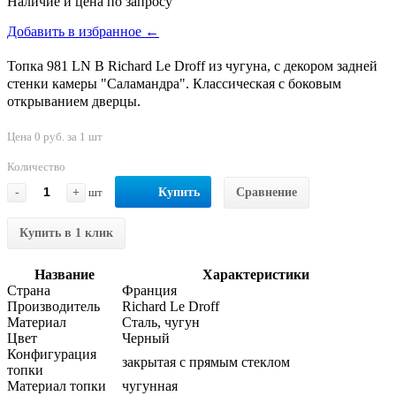
Наличие и цена по запросу
Добавить в избранное ←
Топка 981 LN B Richard Le Droff из чугуна, с декором задней
стенки камеры "Саламандра". Классическая с боковым
открыванием дверцы.
Цена 0 руб. за 1 шт
Количество
-
+
шт
Купить
Сравнение
Купить в 1 клик
Название
Характеристики
Страна
Франция
Производитель
Richard Le Droff
Материал
Сталь, чугун
Цвет
Черный
Конфигурация
закрытая с прямым стеклом
топки
Материал топки
чугунная