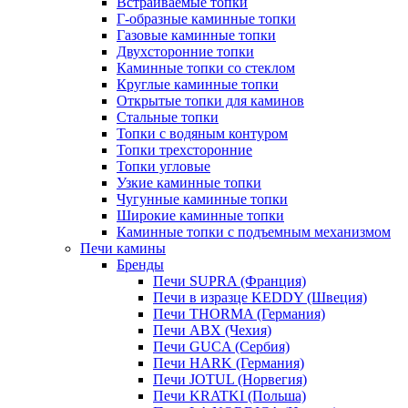
Встраиваемые топки
Г-образные каминные топки
Газовые каминные топки
Двухсторонние топки
Каминные топки со стеклом
Круглые каминные топки
Открытые топки для каминов
Стальные топки
Топки с водяным контуром
Топки трехсторонние
Топки угловые
Узкие каминные топки
Чугунные каминные топки
Широкие каминные топки
Каминные топки с подъемным механизмом
Печи камины
Бренды
Печи SUPRA (Франция)
Печи в изразце KEDDY (Швеция)
Печи THORMA (Германия)
Печи ABX (Чехия)
Печи GUCA (Сербия)
Печи HARK (Германия)
Печи JOTUL (Норвегия)
Печи KRATKI (Польша)