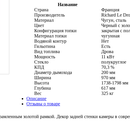
Название
Страна
Франция
Производитель
Richard Le Dro
Материал
Чугун, сталь
Цвет
Черный с зол
Конфигурация топки
закрытая с по
Материал топки
чугунная
Водяной контур
Нет
Гильотина
Есть
Вид топлива
Дрова
Мощность
11 кВт
Стекло
полукруглое
КПД
70,3 %
Диаметр дымохода
200 мм
Ширина
970 мм
Высота
1738-1798 мм
Глубина
617 мм
Вес
325 кг
Описание
Отзывы о товаре
брамленным золотой рамкой. Декор задней стенки камеры в совре