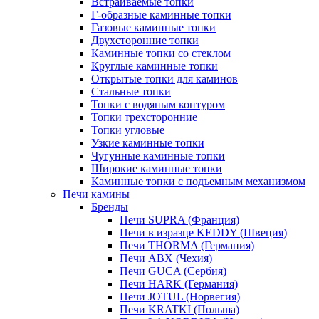
Встраиваемые топки
Г-образные каминные топки
Газовые каминные топки
Двухсторонние топки
Каминные топки со стеклом
Круглые каминные топки
Открытые топки для каминов
Стальные топки
Топки с водяным контуром
Топки трехсторонние
Топки угловые
Узкие каминные топки
Чугунные каминные топки
Широкие каминные топки
Каминные топки с подъемным механизмом
Печи камины
Бренды
Печи SUPRA (Франция)
Печи в изразце KEDDY (Швеция)
Печи THORMA (Германия)
Печи ABX (Чехия)
Печи GUCA (Сербия)
Печи HARK (Германия)
Печи JOTUL (Норвегия)
Печи KRATKI (Польша)