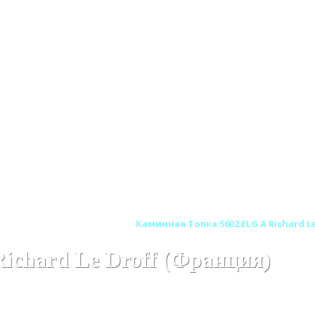
HARD LE DROFF (Франция)
Каминная Топка 5602 ELG A Richard L
ichard Le Droff (Франция)