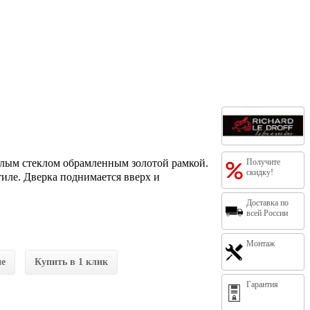
углым стеклом обрамленным золотой рамкой.
Получите
скидку!
иле. Дверка поднимается вверх и
Доставка по
всей России
Монтаж
ие
Купить в 1 клик
Гарантия