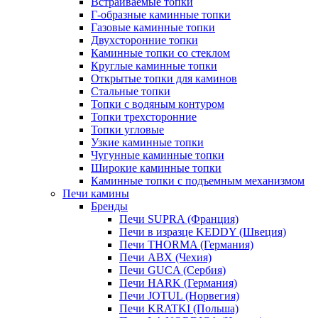
Встраиваемые топки
Г-образные каминные топки
Газовые каминные топки
Двухсторонние топки
Каминные топки со стеклом
Круглые каминные топки
Открытые топки для каминов
Стальные топки
Топки с водяным контуром
Топки трехсторонние
Топки угловые
Узкие каминные топки
Чугунные каминные топки
Широкие каминные топки
Каминные топки с подъемным механизмом
Печи камины
Бренды
Печи SUPRA (Франция)
Печи в изразце KEDDY (Швеция)
Печи THORMA (Германия)
Печи ABX (Чехия)
Печи GUCA (Сербия)
Печи HARK (Германия)
Печи JOTUL (Норвегия)
Печи KRATKI (Польша)