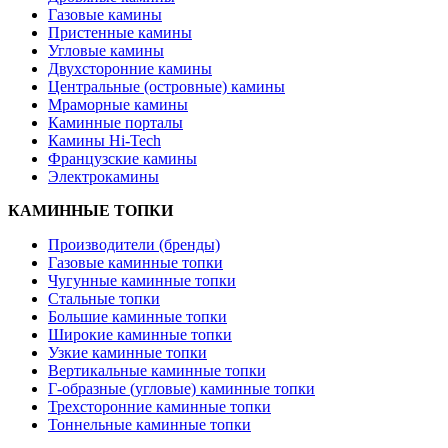
Газовые камины
Пристенные камины
Угловые камины
Двухсторонние камины
Центральные (островные) камины
Мраморные камины
Каминные порталы
Камины Hi-Tech
Французские камины
Электрокамины
КАМИННЫЕ ТОПКИ
Производители (бренды)
Газовые каминные топки
Чугунные каминные топки
Стальные топки
Большие каминные топки
Широкие каминные топки
Узкие каминные топки
Вертикальные каминные топки
Г-образные (угловые) каминные топки
Трехсторонние каминные топки
Тоннельные каминные топки