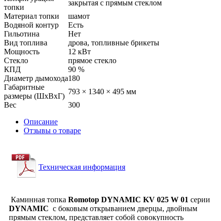
закрытая с прямым стеклом
топки
Материал топки
шамот
Водяной контур
Есть
Гильотина
Нет
Вид топлива
дрова, топливные брикеты
Мощность
12 кВт
Стекло
прямое стекло
КПД
90 %
Диаметр дымохода
180
Габаритные
793 × 1340 × 495 мм
размеры (ШхВхГ)
Вес
300
Описание
Отзывы о товаре
Техническая информация
Каминная топка
Romotop DYNAMIC KV 025 W 01
серии
DYNAMIC
с боковым открыванием дверцы, двойным
прямым стеклом, представляет собой совокупность