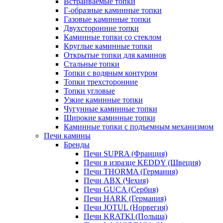
Встраиваемые топки
Г-образные каминные топки
Газовые каминные топки
Двухсторонние топки
Каминные топки со стеклом
Круглые каминные топки
Открытые топки для каминов
Стальные топки
Топки с водяным контуром
Топки трехсторонние
Топки угловые
Узкие каминные топки
Чугунные каминные топки
Широкие каминные топки
Каминные топки с подъемным механизмом
Печи камины
Бренды
Печи SUPRA (Франция)
Печи в изразце KEDDY (Швеция)
Печи THORMA (Германия)
Печи ABX (Чехия)
Печи GUCA (Сербия)
Печи HARK (Германия)
Печи JOTUL (Норвегия)
Печи KRATKI (Польша)