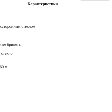
Характеристики
ехсторонним стеклом
вные брикеты
 стекло
560 м