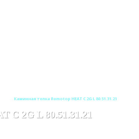
хия)
Каминная топка Romotop HEAT C 2G L 80.51.31.21
 C 2G L 80.51.31.21