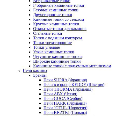
Встраиваемые топки
Г-образные каминные топки
Газовые каминные топки
Двухсторонние топки
Каминные топки со стеклом
Круглые каминные топки
Открытые топки для каминов
Стальные топки
Топки с водяным контуром
Топки трехсторонние
Топки угловые
Узкие каминные топки
Чугунные каминные топки
Широкие каминные топки
Каминные топки с подъемным механизмом
Печи камины
Бренды
Печи SUPRA (Франция)
Печи в изразце KEDDY (Швеция)
Печи THORMA (Германия)
Печи ABX (Чехия)
Печи GUCA (Сербия)
Печи HARK (Германия)
Печи JOTUL (Норвегия)
Печи KRATKI (Польша)