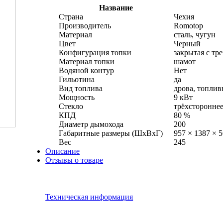
Название
Страна
Чехия
Производитель
Romotop
Материал
сталь, чугун
Цвет
Черный
Конфигурация топки
закрытая с тр
Материал топки
шамот
Водяной контур
Нет
Гильотина
да
Вид топлива
дрова, топли
Мощность
9 кВт
Стекло
трёхстороннее
КПД
80 %
Диаметр дымохода
200
Габаритные размеры (ШхВхГ)
957 × 1387 × 
Вес
245
Описание
Отзывы о товаре
Техническая информация