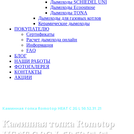
Дымоходы SCHIEDEL UNI
Дымоходы Ecoosmose
Дымоходы TONA
Дымоходы для газовых котлов
Керамические дымоходы
ПОКУПАТЕЛЮ
Сертификаты
Расчет дымохода онлайн
Информация
FAQ
БЛОГ
НАШИ РАБОТЫ
ФОТОГАЛЕРЕЯ
КОНТАКТЫ
АКЦИИ
Главная
Каминные топки
Бренды
Топки ROMOTOP (Чехия)
Каминная топка Romotop HEAT C 2G L 50.52.31.21
Каминная топка Romotop