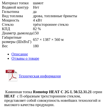
Материал топки
шамот
Водяной контур
Нет
Гильотина
да
Вид топлива
дрова, топливные брикеты
Мощность
4 кВт
Стекло
трёхстороннее стекло
КПД
82 %
Диаметр дымохода
150
Габаритные
657 × 1387 × 560 м
размеры (ШхВхГ)
Вес
180
Описание
Отзывы о товаре
Техническая информация
Каминная топка
Romotop HEAT C 2G L 50.52.31.21
серии
HEAT
с П-образным трехсторонним стеклом,
представляет собой совокупность новейших технологий и
высокого качества продукции.