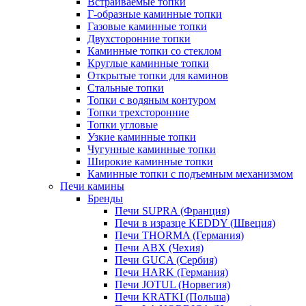
Встраиваемые топки
Г-образные каминные топки
Газовые каминные топки
Двухсторонние топки
Каминные топки со стеклом
Круглые каминные топки
Открытые топки для каминов
Стальные топки
Топки с водяным контуром
Топки трехсторонние
Топки угловые
Узкие каминные топки
Чугунные каминные топки
Широкие каминные топки
Каминные топки с подъемным механизмом
Печи камины
Бренды
Печи SUPRA (Франция)
Печи в изразце KEDDY (Швеция)
Печи THORMA (Германия)
Печи ABX (Чехия)
Печи GUCA (Сербия)
Печи HARK (Германия)
Печи JOTUL (Норвегия)
Печи KRATKI (Польша)