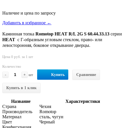
Наличие и цена по запросу
Добавить в избранное ←
Каминная топка
Romotop HEAT R/L 2G S 60.44.33.13
серии
HEAT
с Г-образным угловым стеклом, право- или
левосторонняя, боковое открывание дверцы.
Цена 0 руб. за 1 шт
Количество
-
+
шт
Купить
Сравнение
Купить в 1 клик
Название
Характеристики
Страна
Чехия
Производитель
Romotop
Материал
сталь, чугун
Цвет
Черный
Конфигурация