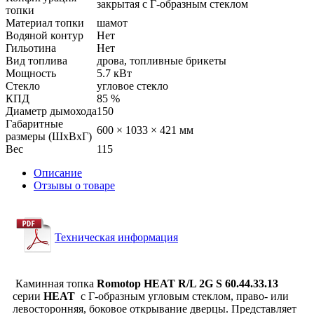
закрытая с Г-образным стеклом
топки
Материал топки
шамот
Водяной контур
Нет
Гильотина
Нет
Вид топлива
дрова, топливные брикеты
Мощность
5.7 кВт
Стекло
угловое стекло
КПД
85 %
Диаметр дымохода
150
Габаритные
600 × 1033 × 421 мм
размеры (ШхВхГ)
Вес
115
Описание
Отзывы о товаре
Техническая информация
Каминная топка
Romotop HEAT R/L 2G S 60.44.33.13
серии
HEAT
с Г-образным угловым стеклом, право- или
левосторонняя, боковое открывание дверцы. Представляет