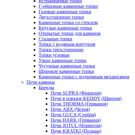
Встраиваемые топки
Г-образные каминные топки
Газовые каминные топки
Двухсторонние топки
Каминные топки со стеклом
Круглые каминные топки
Открытые топки для каминов
Стальные топки
Топки с водяным контуром
Топки трехсторонние
Топки угловые
Узкие каминные топки
Чугунные каминные топки
Широкие каминные топки
Каминные топки с подъемным механизмом
Печи камины
Бренды
Печи SUPRA (Франция)
Печи в изразце KEDDY (Швеция)
Печи THORMA (Германия)
Печи ABX (Чехия)
Печи GUCA (Сербия)
Печи HARK (Германия)
Печи JOTUL (Норвегия)
Печи KRATKI (Польша)