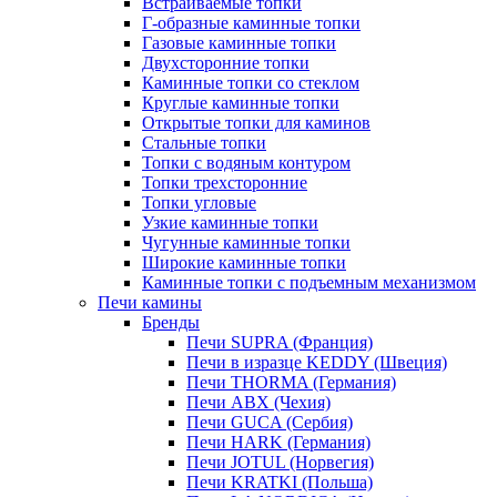
Встраиваемые топки
Г-образные каминные топки
Газовые каминные топки
Двухсторонние топки
Каминные топки со стеклом
Круглые каминные топки
Открытые топки для каминов
Стальные топки
Топки с водяным контуром
Топки трехсторонние
Топки угловые
Узкие каминные топки
Чугунные каминные топки
Широкие каминные топки
Каминные топки с подъемным механизмом
Печи камины
Бренды
Печи SUPRA (Франция)
Печи в изразце KEDDY (Швеция)
Печи THORMA (Германия)
Печи ABX (Чехия)
Печи GUCA (Сербия)
Печи HARK (Германия)
Печи JOTUL (Норвегия)
Печи KRATKI (Польша)