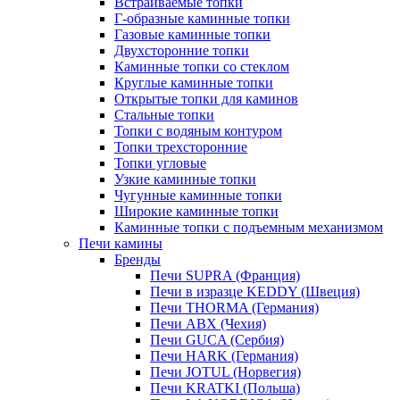
Встраиваемые топки
Г-образные каминные топки
Газовые каминные топки
Двухсторонние топки
Каминные топки со стеклом
Круглые каминные топки
Открытые топки для каминов
Стальные топки
Топки с водяным контуром
Топки трехсторонние
Топки угловые
Узкие каминные топки
Чугунные каминные топки
Широкие каминные топки
Каминные топки с подъемным механизмом
Печи камины
Бренды
Печи SUPRA (Франция)
Печи в изразце KEDDY (Швеция)
Печи THORMA (Германия)
Печи ABX (Чехия)
Печи GUCA (Сербия)
Печи HARK (Германия)
Печи JOTUL (Норвегия)
Печи KRATKI (Польша)