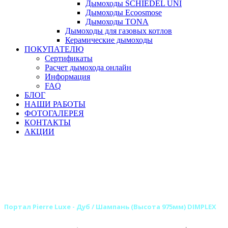
Дымоходы SCHIEDEL UNI
Дымоходы Ecoosmose
Дымоходы TONA
Дымоходы для газовых котлов
Керамические дымоходы
ПОКУПАТЕЛЮ
Сертификаты
Расчет дымохода онлайн
Информация
FAQ
БЛОГ
НАШИ РАБОТЫ
ФОТОГАЛЕРЕЯ
КОНТАКТЫ
АКЦИИ
Главная
Камины
Электрокамины
Порталы для электрокаминов
Каменные порталы для электрокаминов
Каменные порталы DIMPLEX
Портал Pierre Luxe - Дуб / Шампань (Высота 975мм) DIMPLEX