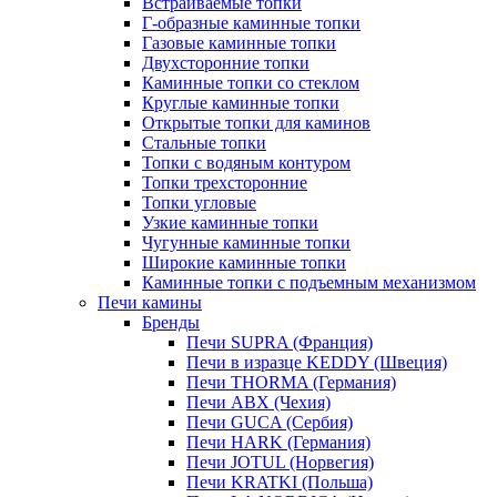
Встраиваемые топки
Г-образные каминные топки
Газовые каминные топки
Двухсторонние топки
Каминные топки со стеклом
Круглые каминные топки
Открытые топки для каминов
Стальные топки
Топки с водяным контуром
Топки трехсторонние
Топки угловые
Узкие каминные топки
Чугунные каминные топки
Широкие каминные топки
Каминные топки с подъемным механизмом
Печи камины
Бренды
Печи SUPRA (Франция)
Печи в изразце KEDDY (Швеция)
Печи THORMA (Германия)
Печи ABX (Чехия)
Печи GUCA (Сербия)
Печи HARK (Германия)
Печи JOTUL (Норвегия)
Печи KRATKI (Польша)