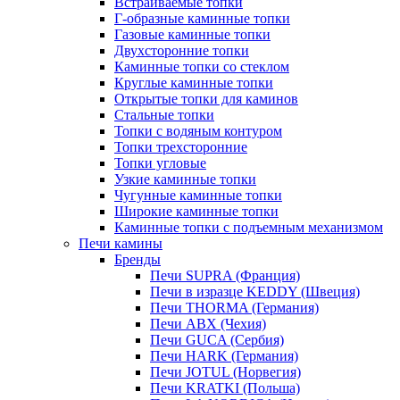
Встраиваемые топки
Г-образные каминные топки
Газовые каминные топки
Двухсторонние топки
Каминные топки со стеклом
Круглые каминные топки
Открытые топки для каминов
Стальные топки
Топки с водяным контуром
Топки трехсторонние
Топки угловые
Узкие каминные топки
Чугунные каминные топки
Широкие каминные топки
Каминные топки с подъемным механизмом
Печи камины
Бренды
Печи SUPRA (Франция)
Печи в изразце KEDDY (Швеция)
Печи THORMA (Германия)
Печи ABX (Чехия)
Печи GUCA (Сербия)
Печи HARK (Германия)
Печи JOTUL (Норвегия)
Печи KRATKI (Польша)