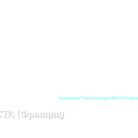
ICTA (Инвикта) Франция
Каминная Топка Шауде INVICTA (Фра
CTA (Франция)