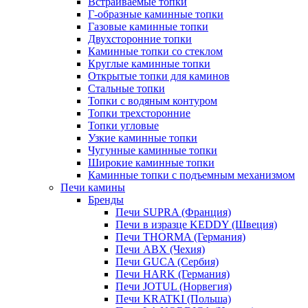
Встраиваемые топки
Г-образные каминные топки
Газовые каминные топки
Двухсторонние топки
Каминные топки со стеклом
Круглые каминные топки
Открытые топки для каминов
Стальные топки
Топки с водяным контуром
Топки трехсторонние
Топки угловые
Узкие каминные топки
Чугунные каминные топки
Широкие каминные топки
Каминные топки с подъемным механизмом
Печи камины
Бренды
Печи SUPRA (Франция)
Печи в изразце KEDDY (Швеция)
Печи THORMA (Германия)
Печи ABX (Чехия)
Печи GUCA (Сербия)
Печи HARK (Германия)
Печи JOTUL (Норвегия)
Печи KRATKI (Польша)