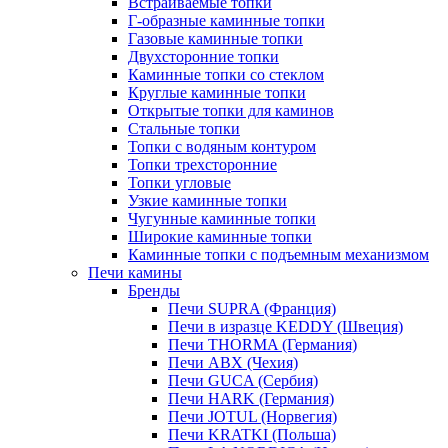
Встраиваемые топки
Г-образные каминные топки
Газовые каминные топки
Двухсторонние топки
Каминные топки со стеклом
Круглые каминные топки
Открытые топки для каминов
Стальные топки
Топки с водяным контуром
Топки трехсторонние
Топки угловые
Узкие каминные топки
Чугунные каминные топки
Широкие каминные топки
Каминные топки с подъемным механизмом
Печи камины
Бренды
Печи SUPRA (Франция)
Печи в изразце KEDDY (Швеция)
Печи THORMA (Германия)
Печи ABX (Чехия)
Печи GUCA (Сербия)
Печи HARK (Германия)
Печи JOTUL (Норвегия)
Печи KRATKI (Польша)