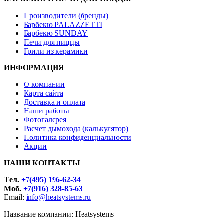
Производители (бренды)
Барбекю PALAZZETTI
Барбекю SUNDAY
Печи для пиццы
Грили из керамики
ИНФОРМАЦИЯ
О компании
Карта сайта
Доставка и оплата
Наши работы
Фотогалерея
Расчет дымохода (калькулятор)
Политика конфиденциальности
Акции
НАШИ КОНТАКТЫ
Tел.
+7(495) 196-62-34
Моб.
+7(916) 328-85-63
Email:
info@heatsystems.ru
Название компании: Heatsystems