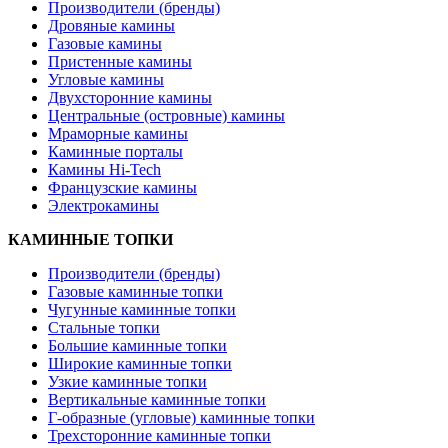
Производители (бренды)
Дровяные камины
Газовые камины
Пристенные камины
Угловые камины
Двухсторонние камины
Центральные (островные) камины
Мраморные камины
Каминные порталы
Камины Hi-Tech
Французские камины
Электрокамины
КАМИННЫЕ ТОПКИ
Производители (бренды)
Газовые каминные топки
Чугунные каминные топки
Стальные топки
Большие каминные топки
Широкие каминные топки
Узкие каминные топки
Вертикальные каминные топки
Г-образные (угловые) каминные топки
Трехсторонние каминные топки