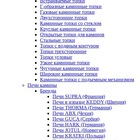
Встраиваемые топки
Г-образные каминные топки
Газовые каминные топки
Двухсторонние топки
Каминные топки со стеклом
Круглые каминные топки
Открытые топки для каминов
Стальные топки
Топки с водяным контуром
Топки трехсторонние
Топки угловые
Узкие каминные топки
Чугунные каминные топки
Широкие каминные топки
Каминные топки с подъемным механизмом
Печи камины
Бренды
Печи SUPRA (Франция)
Печи в изразце KEDDY (Швеция)
Печи THORMA (Германия)
Печи ABX (Чехия)
Печи GUCA (Сербия)
Печи HARK (Германия)
Печи JOTUL (Норвегия)
Печи KRATKI (Польша)