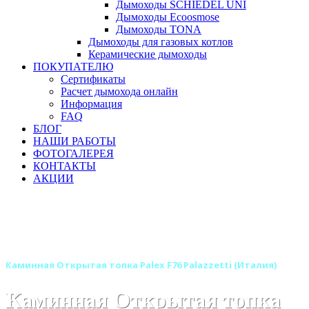
Дымоходы SCHIEDEL UNI
Дымоходы Ecoosmose
Дымоходы TONA
Дымоходы для газовых котлов
Керамические дымоходы
ПОКУПАТЕЛЮ
Сертификаты
Расчет дымохода онлайн
Информация
FAQ
БЛОГ
НАШИ РАБОТЫ
ФОТОГАЛЕРЕЯ
КОНТАКТЫ
АКЦИИ
Главная
Каминные топки
Бренды
Каминные топки PALAZZETTI (Италия)
Открытые каминные топки PALAZZETTI (Италия)
Каминная Открытая топка Palex F76 Palazzetti (Италия)
Каминная Открытая топка