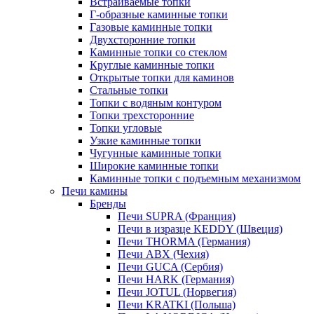
Встраиваемые топки
Г-образные каминные топки
Газовые каминные топки
Двухсторонние топки
Каминные топки со стеклом
Круглые каминные топки
Открытые топки для каминов
Стальные топки
Топки с водяным контуром
Топки трехсторонние
Топки угловые
Узкие каминные топки
Чугунные каминные топки
Широкие каминные топки
Каминные топки с подъемным механизмом
Печи камины
Бренды
Печи SUPRA (Франция)
Печи в изразце KEDDY (Швеция)
Печи THORMA (Германия)
Печи ABX (Чехия)
Печи GUCA (Сербия)
Печи HARK (Германия)
Печи JOTUL (Норвегия)
Печи KRATKI (Польша)