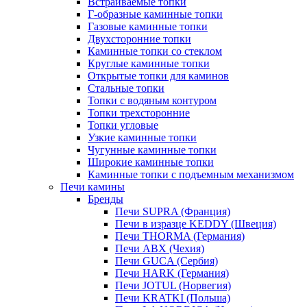
Встраиваемые топки
Г-образные каминные топки
Газовые каминные топки
Двухсторонние топки
Каминные топки со стеклом
Круглые каминные топки
Открытые топки для каминов
Стальные топки
Топки с водяным контуром
Топки трехсторонние
Топки угловые
Узкие каминные топки
Чугунные каминные топки
Широкие каминные топки
Каминные топки с подъемным механизмом
Печи камины
Бренды
Печи SUPRA (Франция)
Печи в изразце KEDDY (Швеция)
Печи THORMA (Германия)
Печи ABX (Чехия)
Печи GUCA (Сербия)
Печи HARK (Германия)
Печи JOTUL (Норвегия)
Печи KRATKI (Польша)