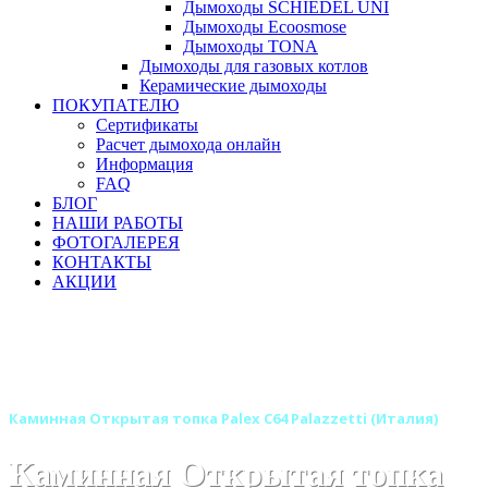
Дымоходы SCHIEDEL UNI
Дымоходы Ecoosmose
Дымоходы TONA
Дымоходы для газовых котлов
Керамические дымоходы
ПОКУПАТЕЛЮ
Сертификаты
Расчет дымохода онлайн
Информация
FAQ
БЛОГ
НАШИ РАБОТЫ
ФОТОГАЛЕРЕЯ
КОНТАКТЫ
АКЦИИ
Главная
Каминные топки
Бренды
Каминные топки PALAZZETTI (Италия)
Открытые каминные топки PALAZZETTI (Италия)
Каминная Открытая топка Palex C64 Palazzetti (Италия)
Каминная Открытая топка