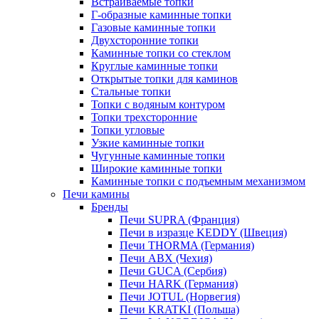
Встраиваемые топки
Г-образные каминные топки
Газовые каминные топки
Двухсторонние топки
Каминные топки со стеклом
Круглые каминные топки
Открытые топки для каминов
Стальные топки
Топки с водяным контуром
Топки трехсторонние
Топки угловые
Узкие каминные топки
Чугунные каминные топки
Широкие каминные топки
Каминные топки с подъемным механизмом
Печи камины
Бренды
Печи SUPRA (Франция)
Печи в изразце KEDDY (Швеция)
Печи THORMA (Германия)
Печи ABX (Чехия)
Печи GUCA (Сербия)
Печи HARK (Германия)
Печи JOTUL (Норвегия)
Печи KRATKI (Польша)