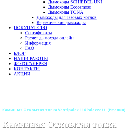
Дымоходы SCHIEDEL UNI
Дымоходы Ecoosmose
Дымоходы TONA
Дымоходы для газовых котлов
Керамические дымоходы
ПОКУПАТЕЛЮ
Сертификаты
Расчет дымохода онлайн
Информация
FAQ
БЛОГ
НАШИ РАБОТЫ
ФОТОГАЛЕРЕЯ
КОНТАКТЫ
АКЦИИ
Главная
Каминные топки
Бренды
Каминные топки PALAZZETTI (Италия)
Открытые каминные топки PALAZZETTI (Италия)
Каминная Открытая топка Ventipalex 116 Palazzetti (Италия)
Каминная Открытая топка