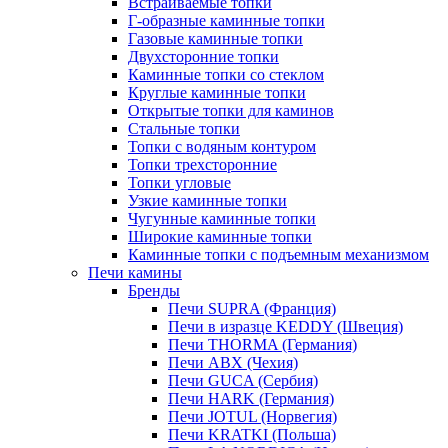
Встраиваемые топки
Г-образные каминные топки
Газовые каминные топки
Двухсторонние топки
Каминные топки со стеклом
Круглые каминные топки
Открытые топки для каминов
Стальные топки
Топки с водяным контуром
Топки трехсторонние
Топки угловые
Узкие каминные топки
Чугунные каминные топки
Широкие каминные топки
Каминные топки с подъемным механизмом
Печи камины
Бренды
Печи SUPRA (Франция)
Печи в изразце KEDDY (Швеция)
Печи THORMA (Германия)
Печи ABX (Чехия)
Печи GUCA (Сербия)
Печи HARK (Германия)
Печи JOTUL (Норвегия)
Печи KRATKI (Польша)