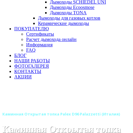
Дымоходы SCHIEDEL UNI
Дымоходы Ecoosmose
Дымоходы TONA
Дымоходы для газовых котлов
Керамические дымоходы
ПОКУПАТЕЛЮ
Сертификаты
Расчет дымохода онлайн
Информация
FAQ
БЛОГ
НАШИ РАБОТЫ
ФОТОГАЛЕРЕЯ
КОНТАКТЫ
АКЦИИ
Главная
Каминные топки
Бренды
Каминные топки PALAZZETTI (Италия)
Открытые каминные топки PALAZZETTI (Италия)
Каминная Открытая топка Palex D96 Palazzetti (Италия)
Каминная Открытая топка