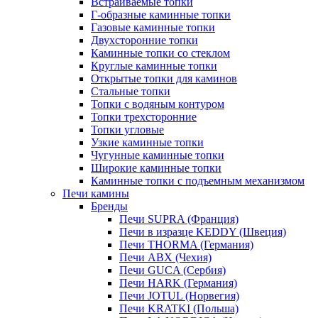
Встраиваемые топки
Г-образные каминные топки
Газовые каминные топки
Двухсторонние топки
Каминные топки со стеклом
Круглые каминные топки
Открытые топки для каминов
Стальные топки
Топки с водяным контуром
Топки трехсторонние
Топки угловые
Узкие каминные топки
Чугунные каминные топки
Широкие каминные топки
Каминные топки с подъемным механизмом
Печи камины
Бренды
Печи SUPRA (Франция)
Печи в изразце KEDDY (Швеция)
Печи THORMA (Германия)
Печи ABX (Чехия)
Печи GUCA (Сербия)
Печи HARK (Германия)
Печи JOTUL (Норвегия)
Печи KRATKI (Польша)