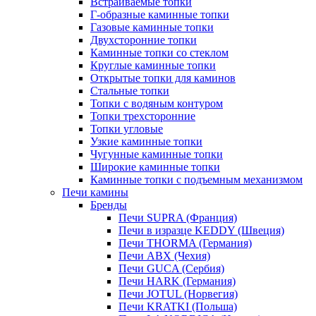
Встраиваемые топки
Г-образные каминные топки
Газовые каминные топки
Двухсторонние топки
Каминные топки со стеклом
Круглые каминные топки
Открытые топки для каминов
Стальные топки
Топки с водяным контуром
Топки трехсторонние
Топки угловые
Узкие каминные топки
Чугунные каминные топки
Широкие каминные топки
Каминные топки с подъемным механизмом
Печи камины
Бренды
Печи SUPRA (Франция)
Печи в изразце KEDDY (Швеция)
Печи THORMA (Германия)
Печи ABX (Чехия)
Печи GUCA (Сербия)
Печи HARK (Германия)
Печи JOTUL (Норвегия)
Печи KRATKI (Польша)