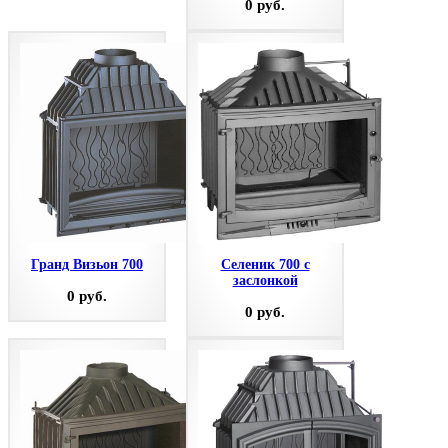
0 руб.
Гранд Визьон 700
Селеник 700 с
заслонкой
0 руб.
0 руб.