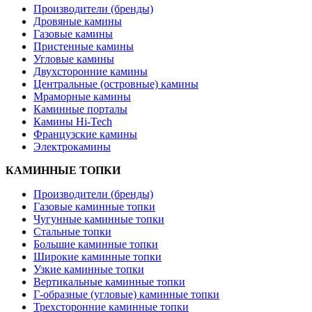
Производители (бренды)
Дровяные камины
Газовые камины
Пристенные камины
Угловые камины
Двухсторонние камины
Центральные (островные) камины
Мраморные камины
Каминные порталы
Камины Hi-Tech
Французские камины
Электрокамины
КАМИННЫЕ ТОПКИ
Производители (бренды)
Газовые каминные топки
Чугунные каминные топки
Стальные топки
Большие каминные топки
Широкие каминные топки
Узкие каминные топки
Вертикальные каминные топки
Г-образные (угловые) каминные топки
Трехсторонние каминные топки