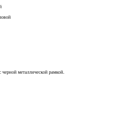
й
ловой
 черной металлической рамкой.