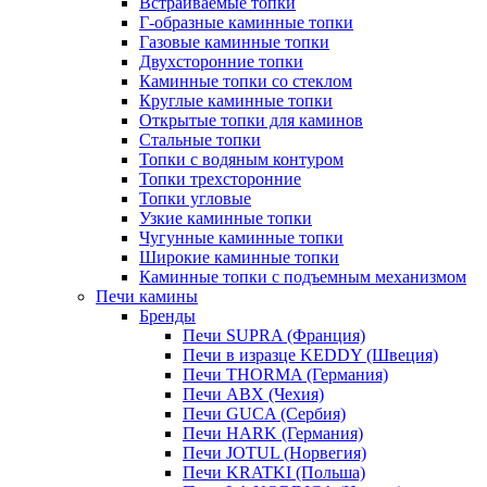
Встраиваемые топки
Г-образные каминные топки
Газовые каминные топки
Двухсторонние топки
Каминные топки со стеклом
Круглые каминные топки
Открытые топки для каминов
Стальные топки
Топки с водяным контуром
Топки трехсторонние
Топки угловые
Узкие каминные топки
Чугунные каминные топки
Широкие каминные топки
Каминные топки с подъемным механизмом
Печи камины
Бренды
Печи SUPRA (Франция)
Печи в изразце KEDDY (Швеция)
Печи THORMA (Германия)
Печи ABX (Чехия)
Печи GUCA (Сербия)
Печи HARK (Германия)
Печи JOTUL (Норвегия)
Печи KRATKI (Польша)