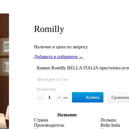
Romilly
Наличие и цена по запросу
Добавить в избранное ←
Камин Romilly BELLA ITALIA пристенно-угло
Цена 0 руб. за 1 шт
Количество
-
+
шт
Купить
Сравнен
Название
Страна
Польша
Производитель
Bella Italia