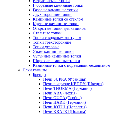
Встраиваемые топки
Г-образные каминные топки
Газовые каминные топки
Двухсторонние топки
Каминные топки со стеклом
Круглые каминные топки
Открытые топки для каминов
Стальные топки
Топки с водяным контуром
Топки трехсторонние
Топки угловые
Узкие каминные топки
Чугунные каминные топки
Широкие каминные топки
Каминные топки с подъемным механизмом
Печи камины
Бренды
Печи SUPRA (Франция)
Печи в изразце KEDDY (Швеция)
Печи THORMA (Германия)
Печи ABX (Чехия)
Печи GUCA (Сербия)
Печи HARK (Германия)
Печи JOTUL (Норвегия)
Печи KRATKI (Польша)