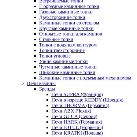
Встраиваемые топки
Г-образные каминные топки
Газовые каминные топки
Двухсторонние топки
Каминные топки со стеклом
Круглые каминные топки
Открытые топки для каминов
Стальные топки
Топки с водяным контуром
Топки трехсторонние
Топки угловые
Узкие каминные топки
Чугунные каминные топки
Широкие каминные топки
Каминные топки с подъемным механизмом
Печи камины
Бренды
Печи SUPRA (Франция)
Печи в изразце KEDDY (Швеция)
Печи THORMA (Германия)
Печи ABX (Чехия)
Печи GUCA (Сербия)
Печи HARK (Германия)
Печи JOTUL (Норвегия)
Печи KRATKI (Польша)