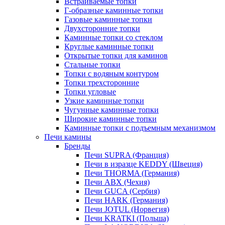
Встраиваемые топки
Г-образные каминные топки
Газовые каминные топки
Двухсторонние топки
Каминные топки со стеклом
Круглые каминные топки
Открытые топки для каминов
Стальные топки
Топки с водяным контуром
Топки трехсторонние
Топки угловые
Узкие каминные топки
Чугунные каминные топки
Широкие каминные топки
Каминные топки с подъемным механизмом
Печи камины
Бренды
Печи SUPRA (Франция)
Печи в изразце KEDDY (Швеция)
Печи THORMA (Германия)
Печи ABX (Чехия)
Печи GUCA (Сербия)
Печи HARK (Германия)
Печи JOTUL (Норвегия)
Печи KRATKI (Польша)