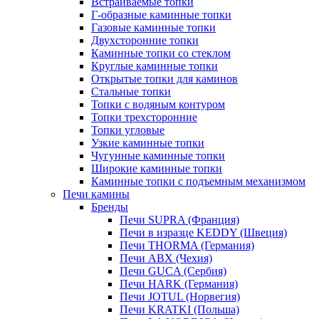
Встраиваемые топки
Г-образные каминные топки
Газовые каминные топки
Двухсторонние топки
Каминные топки со стеклом
Круглые каминные топки
Открытые топки для каминов
Стальные топки
Топки с водяным контуром
Топки трехсторонние
Топки угловые
Узкие каминные топки
Чугунные каминные топки
Широкие каминные топки
Каминные топки с подъемным механизмом
Печи камины
Бренды
Печи SUPRA (Франция)
Печи в изразце KEDDY (Швеция)
Печи THORMA (Германия)
Печи ABX (Чехия)
Печи GUCA (Сербия)
Печи HARK (Германия)
Печи JOTUL (Норвегия)
Печи KRATKI (Польша)