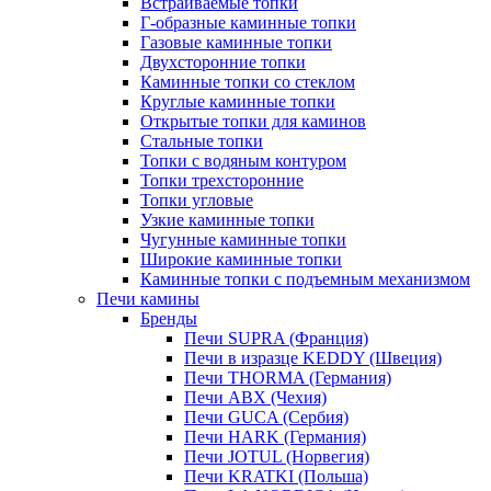
Встраиваемые топки
Г-образные каминные топки
Газовые каминные топки
Двухсторонние топки
Каминные топки со стеклом
Круглые каминные топки
Открытые топки для каминов
Стальные топки
Топки с водяным контуром
Топки трехсторонние
Топки угловые
Узкие каминные топки
Чугунные каминные топки
Широкие каминные топки
Каминные топки с подъемным механизмом
Печи камины
Бренды
Печи SUPRA (Франция)
Печи в изразце KEDDY (Швеция)
Печи THORMA (Германия)
Печи ABX (Чехия)
Печи GUCA (Сербия)
Печи HARK (Германия)
Печи JOTUL (Норвегия)
Печи KRATKI (Польша)