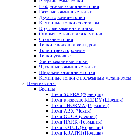
Встраиваемые топки
Г-образные каминные топки
Газовые каминные топки
Двухсторонние топки
Каминные топки со стеклом
Круглые каминные топки
Открытые топки для каминов
Стальные топки
Топки с водяным контуром
Топки трехсторонние
Топки угловые
Узкие каминные топки
Чугунные каминные топки
Широкие каминные топки
Каминные топки с подъемным механизмом
Печи камины
Бренды
Печи SUPRA (Франция)
Печи в изразце KEDDY (Швеция)
Печи THORMA (Германия)
Печи ABX (Чехия)
Печи GUCA (Сербия)
Печи HARK (Германия)
Печи JOTUL (Норвегия)
Печи KRATKI (Польша)