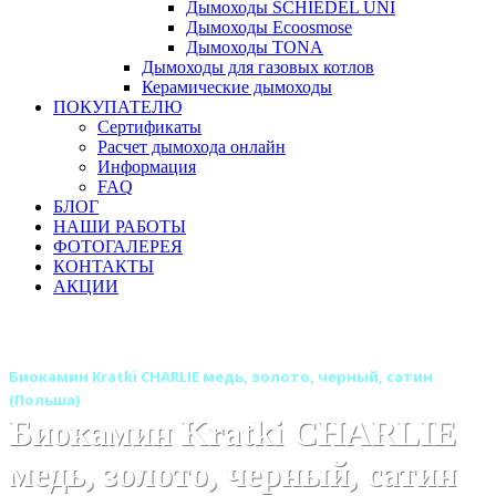
Дымоходы SCHIEDEL UNI
Дымоходы Ecoosmose
Дымоходы TONA
Дымоходы для газовых котлов
Керамические дымоходы
ПОКУПАТЕЛЮ
Сертификаты
Расчет дымохода онлайн
Информация
FAQ
БЛОГ
НАШИ РАБОТЫ
ФОТОГАЛЕРЕЯ
КОНТАКТЫ
АКЦИИ
Главная
Камины
Бренды
Биокамины KRATKI (Польша)
Биокамин Kratki CHARLIE медь, золото, черный, сатин
(Польша)
Биокамин Kratki CHARLIE
медь, золото, черный, сатин