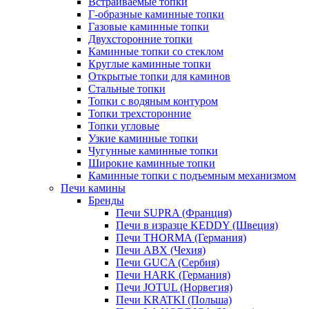
Встраиваемые топки
Г-образные каминные топки
Газовые каминные топки
Двухсторонние топки
Каминные топки со стеклом
Круглые каминные топки
Открытые топки для каминов
Стальные топки
Топки с водяным контуром
Топки трехсторонние
Топки угловые
Узкие каминные топки
Чугунные каминные топки
Широкие каминные топки
Каминные топки с подъемным механизмом
Печи камины
Бренды
Печи SUPRA (Франция)
Печи в изразце KEDDY (Швеция)
Печи THORMA (Германия)
Печи ABX (Чехия)
Печи GUCA (Сербия)
Печи HARK (Германия)
Печи JOTUL (Норвегия)
Печи KRATKI (Польша)