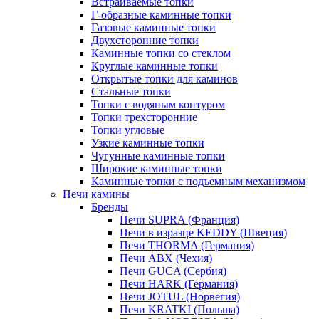
Встраиваемые топки
Г-образные каминные топки
Газовые каминные топки
Двухсторонние топки
Каминные топки со стеклом
Круглые каминные топки
Открытые топки для каминов
Стальные топки
Топки с водяным контуром
Топки трехсторонние
Топки угловые
Узкие каминные топки
Чугунные каминные топки
Широкие каминные топки
Каминные топки с подъемным механизмом
Печи камины
Бренды
Печи SUPRA (Франция)
Печи в изразце KEDDY (Швеция)
Печи THORMA (Германия)
Печи ABX (Чехия)
Печи GUCA (Сербия)
Печи HARK (Германия)
Печи JOTUL (Норвегия)
Печи KRATKI (Польша)