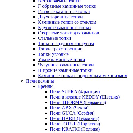
Встраиваемые топки
Г-образные каминные топки
Газовые каминные топки
Двухсторонние топки
Каминные топки со стеклом
Круглые каминные топки
Открытые топки для каминов
Стальные топки
Топки с водяным контуром
Топки трехсторонние
Топки угловые
Узкие каминные топки
Чугунные каминные топки
Широкие каминные топки
Каминные топки с подъемным механизмом
Печи камины
Бренды
Печи SUPRA (Франция)
Печи в изразце KEDDY (Швеция)
Печи THORMA (Германия)
Печи ABX (Чехия)
Печи GUCA (Сербия)
Печи HARK (Германия)
Печи JOTUL (Норвегия)
Печи KRATKI (Польша)