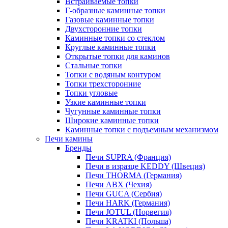
Встраиваемые топки
Г-образные каминные топки
Газовые каминные топки
Двухсторонние топки
Каминные топки со стеклом
Круглые каминные топки
Открытые топки для каминов
Стальные топки
Топки с водяным контуром
Топки трехсторонние
Топки угловые
Узкие каминные топки
Чугунные каминные топки
Широкие каминные топки
Каминные топки с подъемным механизмом
Печи камины
Бренды
Печи SUPRA (Франция)
Печи в изразце KEDDY (Швеция)
Печи THORMA (Германия)
Печи ABX (Чехия)
Печи GUCA (Сербия)
Печи HARK (Германия)
Печи JOTUL (Норвегия)
Печи KRATKI (Польша)