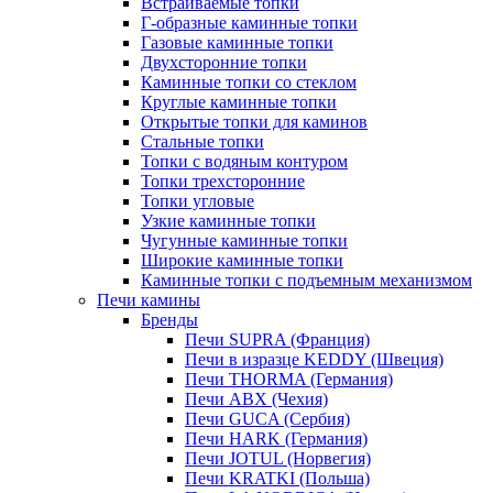
Встраиваемые топки
Г-образные каминные топки
Газовые каминные топки
Двухсторонние топки
Каминные топки со стеклом
Круглые каминные топки
Открытые топки для каминов
Стальные топки
Топки с водяным контуром
Топки трехсторонние
Топки угловые
Узкие каминные топки
Чугунные каминные топки
Широкие каминные топки
Каминные топки с подъемным механизмом
Печи камины
Бренды
Печи SUPRA (Франция)
Печи в изразце KEDDY (Швеция)
Печи THORMA (Германия)
Печи ABX (Чехия)
Печи GUCA (Сербия)
Печи HARK (Германия)
Печи JOTUL (Норвегия)
Печи KRATKI (Польша)