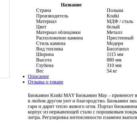
Название
Страна
Польша
Производитель
Kratki
Материал
МДФ / сталь
Цвет
белый
Материал облицовки
Металл
Расположение камина
Пристенный
Стиль камина
Модерн
Вид топлива
Биоэтанол
Ширина
1115 мм
Высота
880 мм
Глубина
310 мм
Вес
54 кг
Описание
Отзывы о товаре
Биокамин Kratki MAY Биокамин May – привнесет в
в любом другом уют и благородство. Биокамин эко
гари и дарит тепло живого огня. Портал биоками
корпус из нержавеющей стали с порошковым покры
литра. Регулировка интенсивности пламени выполн