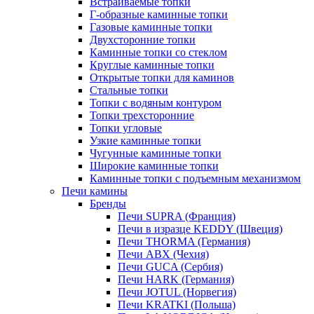
Встраиваемые топки
Г-образные каминные топки
Газовые каминные топки
Двухсторонние топки
Каминные топки со стеклом
Круглые каминные топки
Открытые топки для каминов
Стальные топки
Топки с водяным контуром
Топки трехсторонние
Топки угловые
Узкие каминные топки
Чугунные каминные топки
Широкие каминные топки
Каминные топки с подъемным механизмом
Печи камины
Бренды
Печи SUPRA (Франция)
Печи в изразце KEDDY (Швеция)
Печи THORMA (Германия)
Печи ABX (Чехия)
Печи GUCA (Сербия)
Печи HARK (Германия)
Печи JOTUL (Норвегия)
Печи KRATKI (Польша)