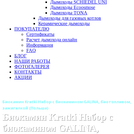
Дымоходы SCHIEDEL UNI
Дымоходы Ecoosmose
Дымоходы TONA
Дымоходы для газовых котлов
Керамические дымоходы
ПОКУПАТЕЛЮ
Сертификаты
Расчет дымохода онлайн
Информация
FAQ
БЛОГ
НАШИ РАБОТЫ
ФОТОГАЛЕРЕЯ
КОНТАКТЫ
АКЦИИ
Главная
Камины
Бренды
Биокамины KRATKI (Польша)
Биокамин Kratki Набор с биокамином GALINA, биотопливом,
зажигалкой (Польша)
Биокамин Kratki Набор с
биокамином GALINA,