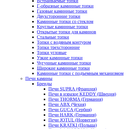
Встраиваемые топки
Г-образные каминные топки
Газовые каминные топки
Двухсторонние топки
Каминные топки со стеклом
Круглые каминные топки
Открытые топки для каминов
Стальные топки
Топки с водяным контуром
Топки трехсторонние
Топки угловые
Узкие каминные топки
Чугунные каминные топки
Широкие каминные топки
Каминные топки с подъемным механизмом
Печи камины
Бренды
Печи SUPRA (Франция)
Печи в изразце KEDDY (Швеция)
Печи THORMA (Германия)
Печи ABX (Чехия)
Печи GUCA (Сербия)
Печи HARK (Германия)
Печи JOTUL (Норвегия)
Печи KRATKI (Польша)