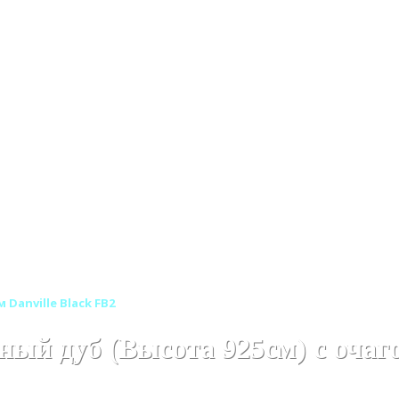
Деревянные каминокомплекты
Деревянные каминокомпл
Danville Black FB2
ый дуб (Высота 925см) с очаго